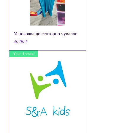
Успокояващо сензорно чувалче
Цена
40,00 €
New Arrival