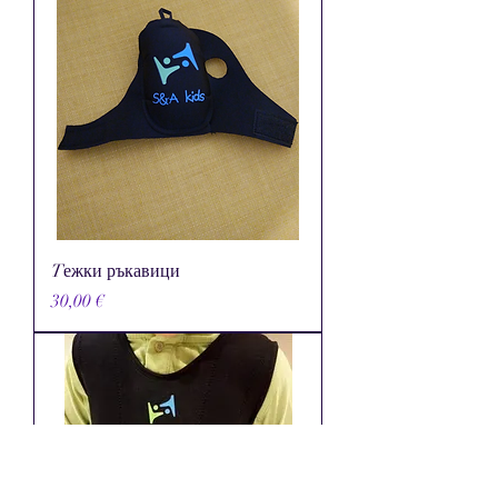
Tежки ръкавици
Цена
30,00 €