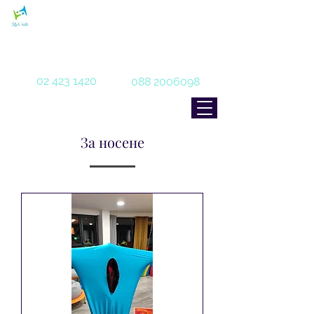
С любов и грижа за нашите
специални деца
02 423 1420
088 2006098
За носене