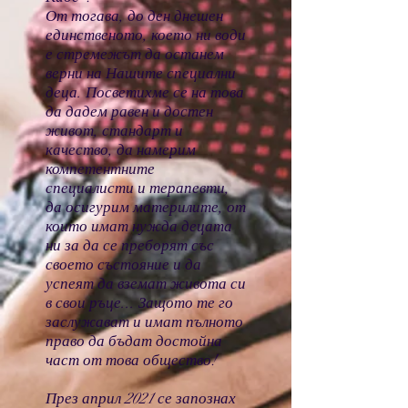
От тогава, до ден днешен
единственото, което ни води
е стремежът да останем
верни на Нашите специални
деца. Посветихме се на това
да дадем равен и достен
живот, стандарт и
качество, да намерим
компетентните
специалисти и терапевти,
да осигурим материлите, от
които имат нужда децата
ни за да се преборят със
своето състояние и да
успеят да вземат живота си
в свои ръце... Защото те го
заслужават и имат пълното
право да бъдат достойна
част от това общество!
През април 2021 се запознах