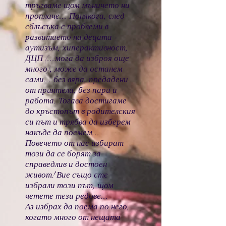
тръгваме щом мъничето ни
проплаче... Понякога, след
сблъсъка с проблеми в
развитието на децата -
аутизъм, хиперактивност,
ДЦП (...мога да изброя още
много), може да останем
сами... без вяра, предадени
от приятели, без пари и
работа. Тогава достигаме
до кръстопът в родителския
си път и трябва да изберем
накъде да поемем...
Повечето от нас избират
този да се борят за
справедлив и достоен
живот! Вие също сте
избрали този път, щом
четете тези редове...
Аз избрах да поема по него,
когато много от нещата