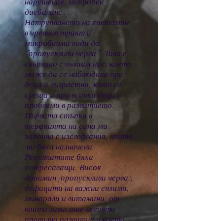
нарушения, микробен
дисбаланс .
Натрупването на хистамин
в чревния тракт и
микробиома води до
”пропускливи черва”. Това е
свързано с възпаление, което
може да се наблюдава при
деца и възрастни, като се
среща и при всички деца с
проблеми в развитието.
Първата стъпка в
терапията на сина ми
започна с изследвания, които
ни бяха назначени.
Резултатите бяха
потресаващи. Висок
допамин (пропускливи черва),
дефицити на важни ензими,
минарали и витамини, от
които зависише неговто
правилно развитие и което