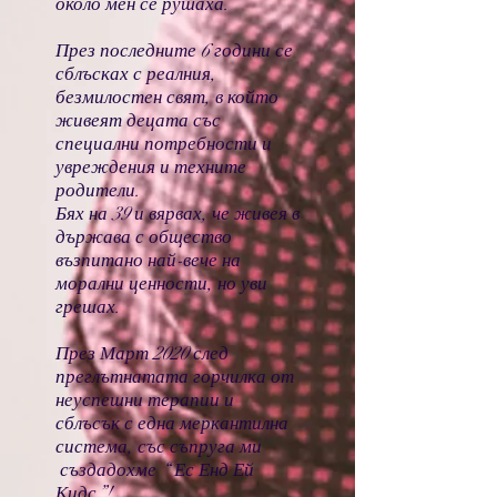
около мен се рушаха.
През последните 6 години се
сблъсках с реалния,
безмилостен свят, в който
живеят децата със
специални потребности и
увреждения и техните
родители.
Бях на 39 и вярвах, че живея в
държава с общество
възпитано най-вече на
морални ценности, но уви
грешах.
През Март 2020 след
преглътнатата горчилка от
неуспешни терапии и
сблъсък с една меркантилна
система, със съпруга ми
създадохме “ Ес Енд Ей
Кидс”!