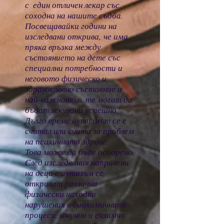
с един отличен лекар със
соходна на нашите съдба.
Посвещавайки години на
изследвани открива, че има
пряка връзка между
състоянието на дете със
специални потребности и
неговото физическо и
здравословно състояние и
най-важното... те могат да
бъдат лекувани успешно!
Дълго време аутизмът се е
считал или счита за проблем
на психичното здраве.
Това може да бъде оспорено.
След изследвания направени
на деца с аутизъм се
откриват различни
физически находки –
нарушения в биохимичните
процеси, имунни и ензимни