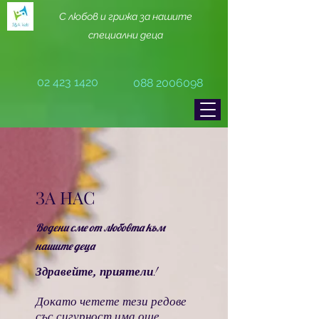
С любов и грижа за нашите
специални деца
02 423 1420
088 2006098
ЗА НАС
Водени сме от любовта към
нашите деца
Здравейте, приятели
!
Докато четете тези редове
със сигурност има още