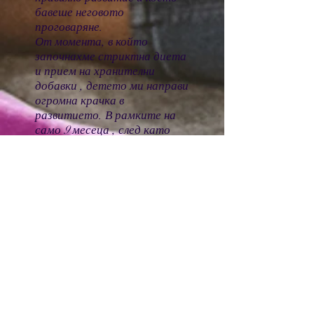
бавеше неговото
проговаряне.
От момента, в който
започнахме стриктна диета
и прием на хранителни
добавки , детето ми направи
огромна крачка в
развитието. В рамките на
само 9 месеца , след като
направихме контролните
изследвания, повечето от
тях вече са в норма и преди
няколко месеца тази година
детето ми изрече най -
чаканата дума „МАМА“!
Ето това чуство искам да ви
предам скъпи родители...
чуството на зараждащ се
нов живот!