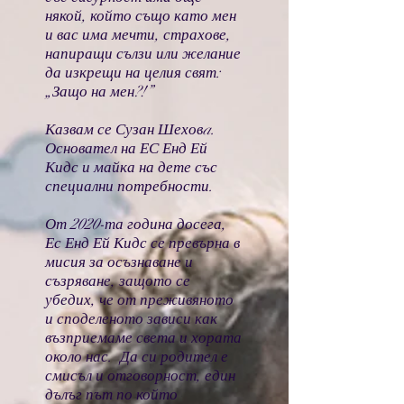
някой, който също като мен
и вас има мечти, страхове,
напиращи сълзи или желание
да изкрещи на целия свят:
„Защо на мен?!”
Казвам се Сузан Шеховa.
Основател на ЕС Енд Ей
Кидс и майка на дете със
специални потребности.
От 2020-та година досега,
Ес Енд Ей Кидс се превърна в
мисия за осъзнаване и
съзряване, защото се
убедих, че от преживяното
и споделеното зависи как
възприемаме света и хората
около нас. Да си родител е
смисъл и отговорност, един
дълъг път по който