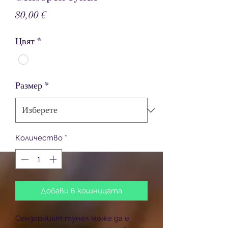
Цена
80,00 €
Цвят
*
Размер
*
Количество
*
Добави в кошницата
Сензорният тунел може да е