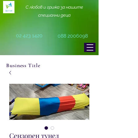
С любов и грижа за нашите
специални деца
02 423 1420
088 2006098
Business Title
Сензорен тунел